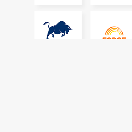
FBAN S.A.S
FONDATION
FORGE
JULIUS BAER
MSC
MEDITERRANEAN